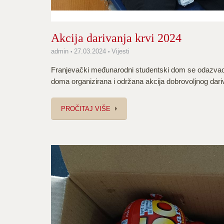
Akcija darivanja krvi 2024
admin
27.03.2024
Vijesti
Franjevački međunarodni studentski dom se odazvao p
doma organizirana i održana akcija dobrovoljnog dariv
PROČITAJ VIŠE