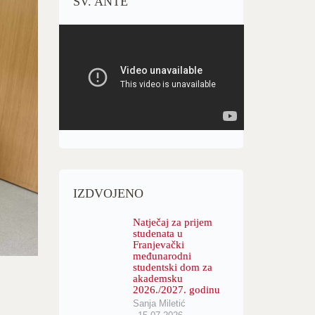
SV. ANTE"
IZDVOJENO
Natječaj za prijem
studenata u
Franjevački
međunarodni
studentski dom za
akademsku
2026./2027. godinu
Sanja Miletić