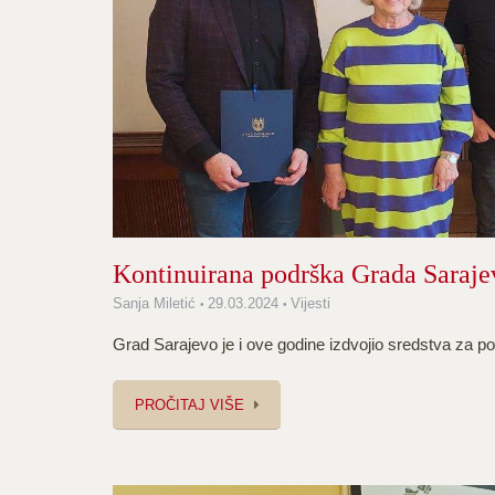
Kontinuirana podrška Grada Saraje
Sanja Miletić
29.03.2024
Vijesti
Grad Sarajevo je i ove godine izdvojio sredstva za po
PROČITAJ VIŠE