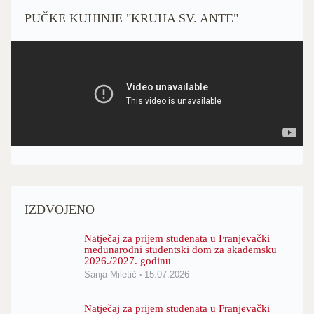
PUČKE KUHINJE "KRUHA SV. ANTE"
IZDVOJENO
Natječaj za prijem studenata u Franjevački
međunarodni studentski dom za akademsku
2026./2027. godinu
Sanja Miletić
15.07.2026
Natječaj za prijem studenata u Franjevački