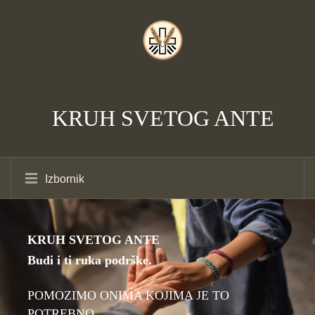
KRUH SVETOG ANTE
Izbornik
KRUH SVETOG ANTE
Budi i ti ruka podrške.
POMOZIMO ONIMA KOJIMA JE TO
POTREBNO