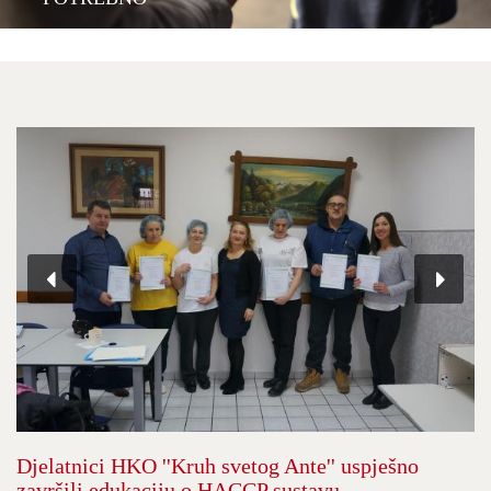
Djelatnici HKO ''Kruh svetog Ante'' uspješno
završili edukaciju o HACCP sustavu