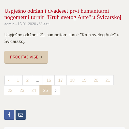
Uspješno održan i dvadeset prvi humanitarni
nogometni turnir ''Kruh svetog Ante'' u Švicarskoj
admin
15.01.2020
Vijesti
Uspješno održan i 21. humanitarni turnir ''Kruh svetog Ante'' u
Švicarskoj.
PROČITAJ VIŠE
‹
1
2
...
16
17
18
19
20
21
22
23
24
25
›