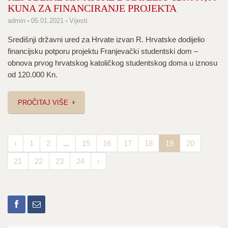
KUNA ZA FINANCIRANJE PROJEKTA
admin
05.01.2021
Vijesti
Središnji državni ured za Hrvate izvan R. Hrvatske dodijelio
financijsku potporu projektu Franjevački studentski dom –
obnova prvog hrvatskog katoličkog studentskog doma u iznosu
od 120.000 Kn.
PROČITAJ VIŠE
‹
1
2
...
15
16
17
18
19
20
21
22
23
24
›