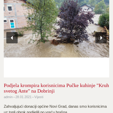
Podjela krompira korisnicima Pučke kuhinje ''Kruh
svetog Ante'' na Dobrinji
admin
28.01.2021
Vijesti
Zahvaljujući donaciji općine Novi Grad, danas smo korisnicima
uz topli obrok podijelili po vreću brašna.