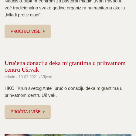
Nadbiskupijskim centrom za pastoral mladih „Ivan Pavao II.“
već tradicionalno svake godine organizira humanitarnu akciju
„Mladi protiv gladi“.
PROČITAJ VIŠE
Uručena donacija deka migrantima u prihvatnom
centru Ušivak
admin
10.03.2021
Vijesti
HKO ''Kruh svetog Ante'' uručio donaciju deka migrantima u
prihvatnom centru Ušivak.
PROČITAJ VIŠE