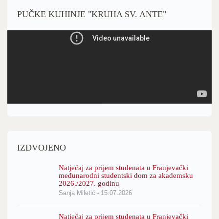
PUČKE KUHINJE "KRUHA SV. ANTE"
IZDVOJENO
Natječaj za prijem studenata u Franjevački
međunarodni studentski dom za akademsku
2026./2027. godinu
Sanja Miletić
15.07.2026
Natječaj za prijem studenata u Franjevački