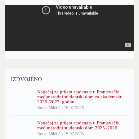
IZDVOJENO
Natječaj za prijem studenata u Franjevački
međunarodni studentski dom za akademsku
2026./2027. godinu
Sanja Miletić
15.07.2026
Natječaj za prijem studenata u Franjevački
međunarodni studentski dom 2025./2026.
Sanja Miletić
15.07.2025