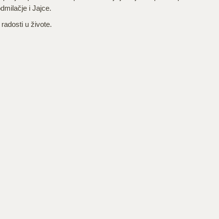
milačje i Jajce.
adosti u živote.