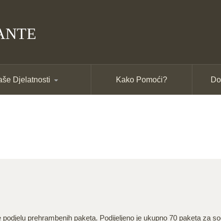
ANTE
še Djelatnosti
Kako Pomoći?
Do
 podjelu prehrambenih paketa. Podijeljeno je ukupno 70 paketa za so