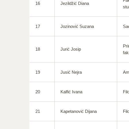
Fak
16
Jezildžić Diana
stu
17
Jozinović Suzana
Sao
Pri
18
Jurić Josip
fak
19
Jusić Nejra
Ame
20
Kalfić Ivana
Fil
21
Kapetanović Dijana
Fil