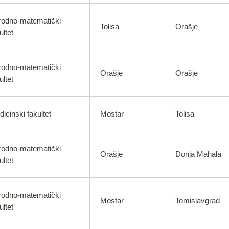
rodno-matematički
Tolisa
Orašje
ultet
rodno-matematički
Orašje
Orašje
ultet
icinski fakultet
Mostar
Tolisa
rodno-matematički
Orašje
Donja Mahala
ultet
rodno-matematički
Mostar
Tomislavgrad
ultet