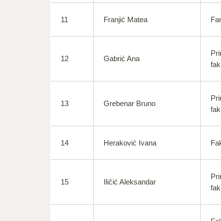
11
Franjić Matea
Far
Pri
12
Gabrić Ana
fak
Pri
13
Grebenar Bruno
fak
14
Heraković Ivana
Fak
Pri
15
Iličić Aleksandar
fak