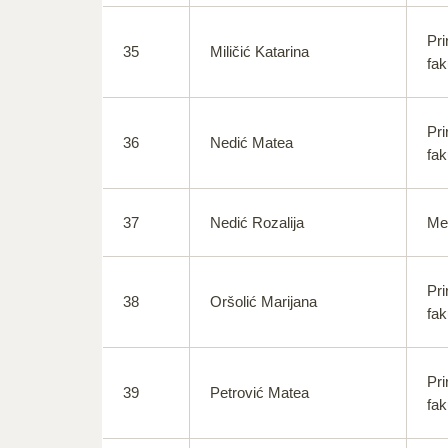
Pri
35
Miličić Katarina
fak
Pri
36
Nedić Matea
fak
37
Nedić Rozalija
Med
Pri
38
Oršolić Marijana
fak
Pri
39
Petrović Matea
fak