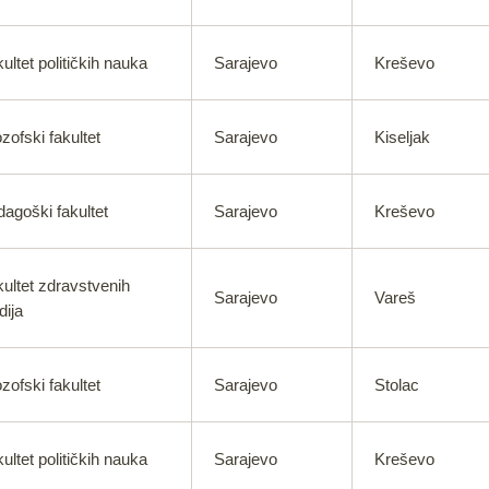
ultet političkih nauka
Sarajevo
Kreševo
ozofski fakultet
Sarajevo
Kiseljak
agoški fakultet
Sarajevo
Kreševo
ultet zdravstvenih
Sarajevo
Vareš
dija
ozofski fakultet
Sarajevo
Stolac
ultet političkih nauka
Sarajevo
Kreševo