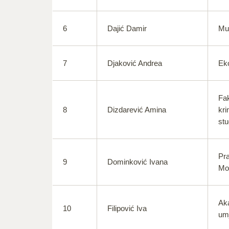
6
Dajić Damir
Mu
7
Djaković Andrea
Eko
Fak
8
Dizdarević Amina
kri
stu
Pra
9
Dominković Ivana
Mo
Aka
10
Filipović Iva
umj