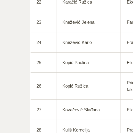
22
Karačić Ružica
Eko
23
Knežević Jelena
Far
24
Knežević Karlo
Fra
25
Kopić Paulina
Fil
Pri
26
Kopić Ružica
fak
27
Kovačević Slađana
Fil
28
Kuliš Kornelija
Pra