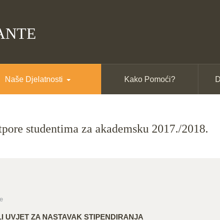
ANTE
Naše Djelatnosti
Kako Pomoći?
D
potpore studentima za akademsku 2017./2018.
re
LI UVJET ZA NASTAVAK STIPENDIRANJA