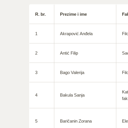
R. br.
Prezime i ime
Fak
1
Akrapović Anđela
Fil
2
Antić Filip
Sao
3
Bago Valerija
Fil
Kat
4
Bakula Sanja
fak
5
Baričanin Zorana
Ele