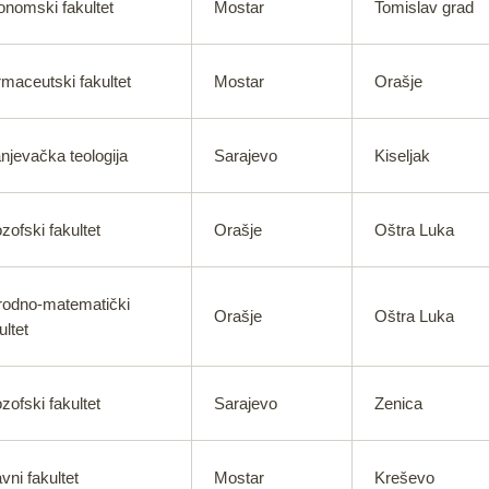
nomski fakultet
Mostar
Tomislav grad
maceutski fakultet
Mostar
Orašje
njevačka teologija
Sarajevo
Kiseljak
ozofski fakultet
Orašje
Oštra Luka
rodno-matematički
Orašje
Oštra Luka
ultet
ozofski fakultet
Sarajevo
Zenica
vni fakultet
Mostar
Kreševo