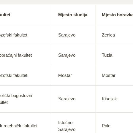
ultet
Mjesto studija
Mjesto boravk
ozofski fakultet
Sarajevo
Zenica
braćajni fakultet
Sarajevo
Tuzla
ozofski fakultet
Mostar
Mostar
olički bogoslovni
Sarajevo
Kiseljak
ultet
Istočno
ktrotehnički fakultet
Pale
Sarajevo