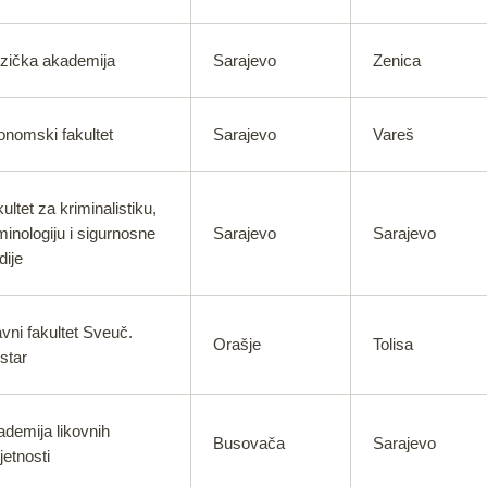
zička akademija
Sarajevo
Zenica
nomski fakultet
Sarajevo
Vareš
ultet za kriminalistiku,
minologiju i sigurnosne
Sarajevo
Sarajevo
dije
vni fakultet Sveuč.
Orašje
Tolisa
star
demija likovnih
Busovača
Sarajevo
etnosti