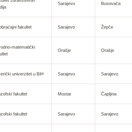
ultet zdravstvenih
Sarajevo
Busovača
dija
braćajni fakultet
Sarajevo
Žepče
rodno-matematički
Orašje
Orašje
ultet
rički univerzitet u BiH
Sarajevo
Sarajevo
ozofski fakultet
Mostar
Čapljina
ozofski fakultet
Sarajevo
Sarajevo