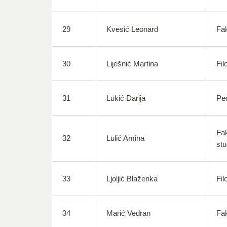
29
Kvesić Leonard
Fak
30
Liješnić Martina
Fil
31
Lukić Darija
Ped
Fak
32
Lulić Amina
stu
33
Ljoljić Blaženka
Fil
34
Marić Vedran
Fak