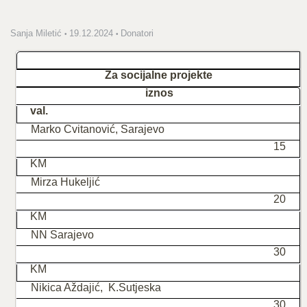
Sanja Miletić
19.12.2024
Donatori
Za socijalne projekte
iznos
val.
Marko Cvitanović, Sarajevo
15
KM
Mirza Hukeljić
20
KM
NN Sarajevo
30
KM
Nikica Aždajić, K.Sutjeska
30