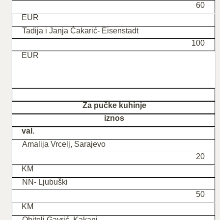
60
EUR
Tadija i Janja Čakarić- Eisenstadt
100
EUR
Za pučke kuhinje
iznos
val.
Amalija Vrcelj, Sarajevo
20
KM
NN- Ljubuški
50
KM
Obitelj Gavrić, Kakanj