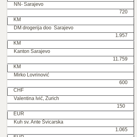
NN- Sarajevo
720
KM
DM drogerija doo Sarajevo
1.957
KM
Kanton Sarajevo
11.759
KM
Mirko Lovrinović
600
CHF
Valentina Ivić, Zurich
150
EUR
Kuh sv. Ante Švicarska
1.065