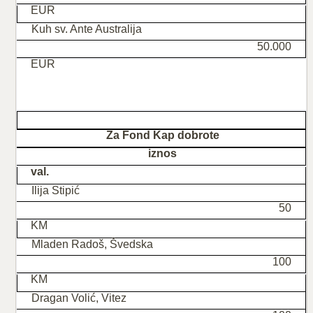
EUR
Kuh sv. Ante Australija
50.000
EUR
Za Fond Kap dobrote
iznos
val.
Ilija Stipić
50
KM
Mladen Radoš, Švedska
100
KM
Dragan Volić, Vitez