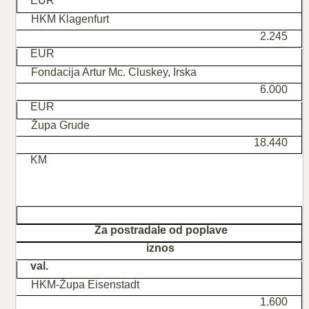
EUR
HKM Klagenfurt
2.245
EUR
Fondacija Artur Mc. Cluskey, Irska
6.000
EUR
Župa Grude
18.440
KM
Za postradale od poplave
iznos
val.
HKM-Župa Eisenstadt
1.600