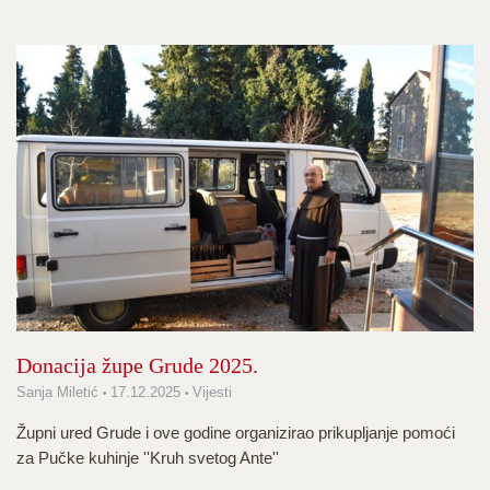
Donacija župe Grude 2025.
Sanja Miletić
17.12.2025
Vijesti
Župni ured Grude i ove godine organizirao prikupljanje pomoći
za Pučke kuhinje ''Kruh svetog Ante''