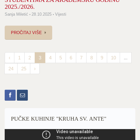
2025./2026.
Sanja Miletić
28.10.2025
Vijesti
PROČITAJ VIŠE
‹
1
2
3
4
5
6
7
8
9
10
...
24
25
›
PUČKE KUHINJE "KRUHA SV. ANTE"