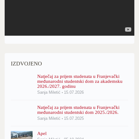
IZDVOJENO
Natječaj za prijem studenata u Franjevački
međunarodni studentski dom za akademsku
2026./2027. godinu
Sanja Miletić
15.07.2026
Natječaj za prijem studenata u Franjevački
međunarodni studentski dom 2025./2026.
Sanja Miletić
15.07.2025
Apel