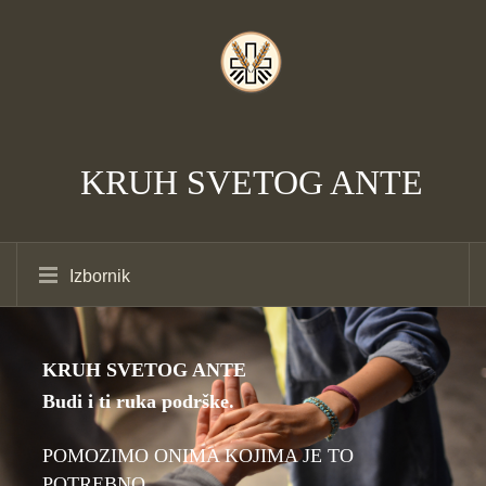
KRUH SVETOG ANTE
Izbornik
KRUH SVETOG ANTE
Budi i ti ruka podrške.
POMOZIMO ONIMA KOJIMA JE TO
POTREBNO