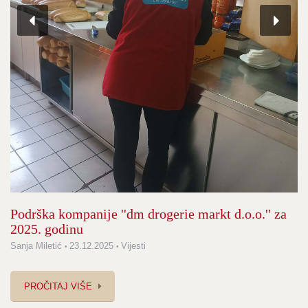
Podrška kompanije ''dm drogerie markt d.o.o.'' za
2025. godinu
Sanja Miletić
23.12.2025
Vijesti
PROČITAJ VIŠE